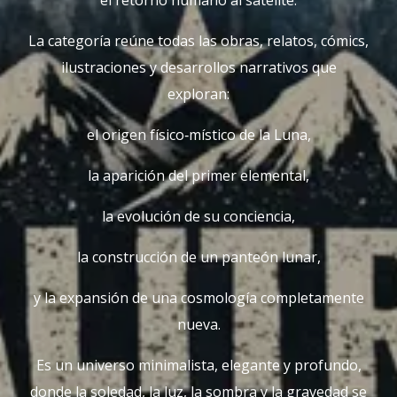
el retorno humano al satélite.
La categoría reúne todas las obras, relatos, cómics,
ilustraciones y desarrollos narrativos que
exploran:
el origen físico‑místico de la Luna,
la aparición del primer elemental,
la evolución de su conciencia,
la construcción de un panteón lunar,
y la expansión de una cosmología completamente
nueva.
Es un universo minimalista, elegante y profundo,
donde la soledad, la luz, la sombra y la gravedad se