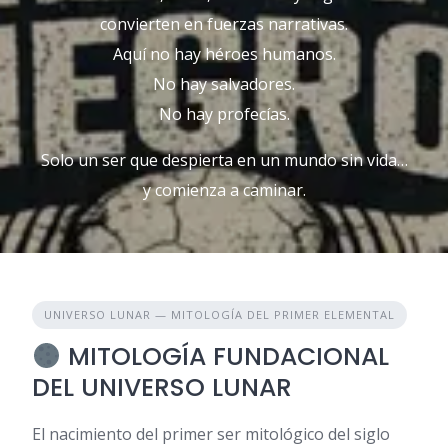
convierten en fuerzas narrativas.
Aquí no hay héroes humanos.
No hay salvadores.
No hay profecías.
Solo un ser que despierta en un mundo sin vida…
y comienza a caminar.
UNIVERSO LUNAR — MITOLOGÍA DEL PRIMER ELEMENTAL
MITOLOGÍA FUNDACIONAL
DEL UNIVERSO LUNAR
El nacimiento del primer ser mitológico del siglo