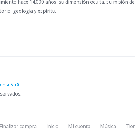
e
miento hace 14.000 años, su dimensión oculta, su misión de e
o
$
g
orio, geología y espíritu.
1
o
6
S
.
a
9
l
9
i
0
t
h
r
a
e
s
N
t
e
inia SpA
.
a
g
servados.
$
r
1
o
9
c
.
a
9
n
Finalizar compra
Inicio
Mi cuenta
Música
Tie
9
t