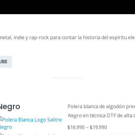
tal, indie y rap-rock para contar la historia del espíritu el
UBE
 Negro
Polera blanca de algodón pre
Negro
en técnica DTF de alta d
$
16.990
–
$
19.990
R