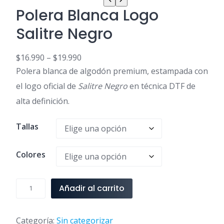
Polera Blanca Logo
Salitre Negro
$
16.990
–
$
19.990
R
Polera blanca de algodón premium, estampada con
a
el logo oficial de
Salitre Negro
en técnica DTF de
n
alta definición.
g
o
Tallas
d
e
p
Colores
r
e
P
Añadir al carrito
c
o
i
l
o
e
Categoría:
Sin categorizar