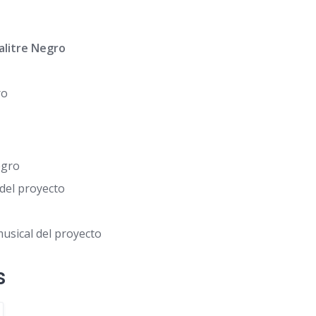
Salitre Negro
ro
egro
 del proyecto
musical del proyecto
s