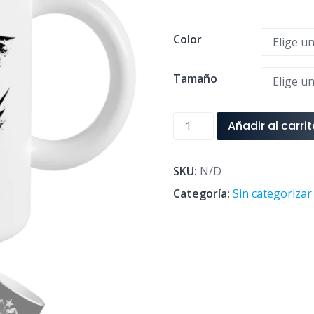
precios:
desde
Color
$4.990
hasta
Tamaño
$5.990
Taza
Añadir al carri
11
oz
Logo
SKU:
N/D
Salitre
Categoría:
Sin categorizar
N
cantidad