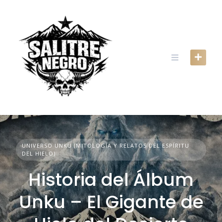
Skip
to
content
UNIVERSO UNKU (MITOLOGÍA Y RELATOS DEL ESPÍRITU
DEL HIELO)
Historia del Álbum
Unku – El Gigante de