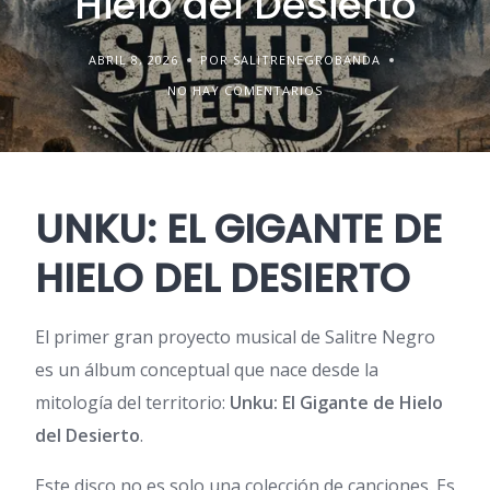
Hielo del Desierto
ABRIL 8, 2026
POR SALITRENEGROBANDA
NO HAY COMENTARIOS
UNKU: EL GIGANTE DE
HIELO DEL DESIERTO
El primer gran proyecto musical de Salitre Negro
es un álbum conceptual que nace desde la
mitología del territorio:
Unku: El Gigante de Hielo
del Desierto
.
Este disco no es solo una colección de canciones. Es